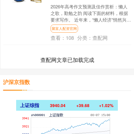
2026年高考作文预测及佳作赏析：懒人
之歌，勤勉之韵 阅读下面的材料，根据
要求写作。 近年来，“懒人经济”悄然兴
起。只靠说话就能控制的智能家电走进
聚富人配资官网
千家万户，品类....
查看：
108
分类：
查配网
查配网文章已加载完成
沪深京指数
上证综指
3940.04
+39.68
+1.02%