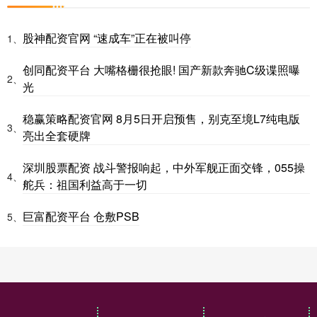
股神配资官网 “速成车”正在被叫停
1、
创同配资平台 大嘴格栅很抢眼! 国产新款奔驰C级谍照曝
2、
光
稳赢策略配资官网 8月5日开启预售，别克至境L7纯电版
3、
亮出全套硬牌
深圳股票配资 战斗警报响起，中外军舰正面交锋，055操
4、
舵兵：祖国利益高于一切
巨富配资平台 仓敷PSB
5、