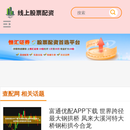
查配网 相关话题
富通优配APP下载 世界跨径
最大钢拱桥 凤来大溪河特大
桥钢桁拱今合龙