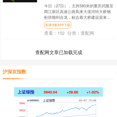
今日（27日），主跨580米的重庆武隆至
两江新区高速公路凤来大溪河特大桥钢
桁拱顺利合龙，标志着大桥建设迎来万
吨悬臂体系转换的重大节点。据施工方
富通优配APP下载
中铁八局介绍，凤来....
查看：
152
分类：
查配网
查配网文章已加载完成
沪深京指数
上证综指
3940.04
+39.68
+1.02%