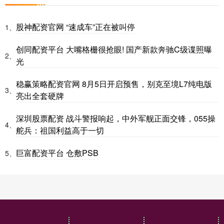
股神配资官网 “速成车”正在被叫停
1、
创同配资平台 大嘴格栅很抢眼! 国产新款奔驰C级谍照曝
2、
光
稳赢策略配资官网 8月5日开启预售，别克至境L7纯电版
3、
亮出全套硬牌
深圳股票配资 战斗警报响起，中外军舰正面交锋，055操
4、
舵兵：祖国利益高于一切
巨富配资平台 仓敷PSB
5、