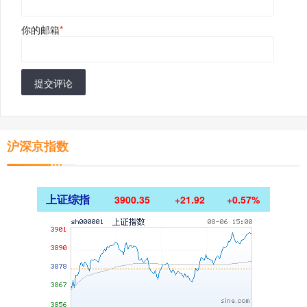
你的邮箱
*
提交评论
沪深京指数
上证综指
3900.35
+21.92
+0.57%