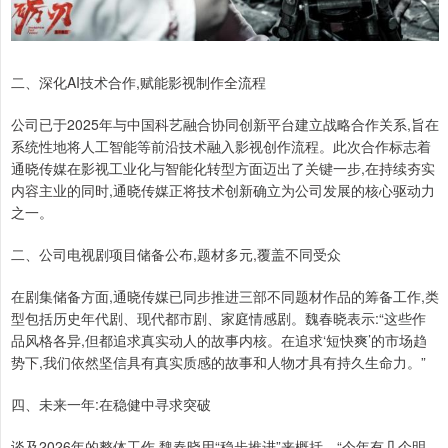
二、深化AI技术合作,赋能影视制作全流程
公司已于2025年与中国科艺融合协同创新平台建立战略合作关系,旨在
系统性地将人工智能等前沿技术融入影视创作流程。此次合作标志着
通晓传媒在影视工业化与智能化转型方面迈出了关键一步,在持续夯实
内容主业的同时,通晓传媒正将技术创新确立为公司发展的核心驱动力
之一。
二、公司电视剧项目储备公布,题材多元,覆盖不同受众
在剧集储备方面,通晓传媒已同步推进三部不同题材作品的筹备工作,类
型包括历史年代剧、现代都市剧、家庭情感剧。魏春晓表示:“这些作
品风格各异,但都追求真实动人的故事内核。在追求‘短快爽’的市场趋
势下,我们依然坚信具有真实质感的故事和人物才具有持久生命力。”
四、未来一年:在稳健中寻求突破
谈及2026年的整体工作,魏春晓用“稳步推进”来概括。“今年有几个明