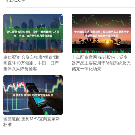
惠仁配资 合资车彻底“摆卷”!雅
十点配资官网 拓邦股份：逆变
阁直降10万领跑，丰田、日产
器产品主要应用于储能系统及光
集体跟风降价抢客
储充一体化场景
国盛速配 重树MPV宜商宜家新
标准