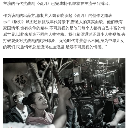
主演的当代抗战剧《砺刃》已完成制作,即将在主流平台播出。
作为该剧的出品方,总制片人魏春晓谈起《砺刃》的创作之路表
示:“《砺刃》试图还原抗战年代背景下,普通人的真实面貌。他们既有
家国情怀,也有抗争的精神,不可忽视的是他们每个人都有自己丰富的情
感世界,以此来塑造不同的人物性格。我们希望通过还原小人物视角,去
打破观众对抗战剧的刻板印象。无论时代背景怎么不同,身为中华儿女
的我们,民族情怀总是流淌在血液里,是最不可忽视的情感。”