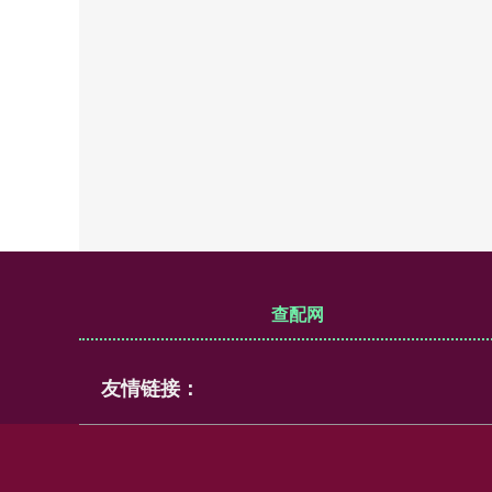
查配网
友情链接：