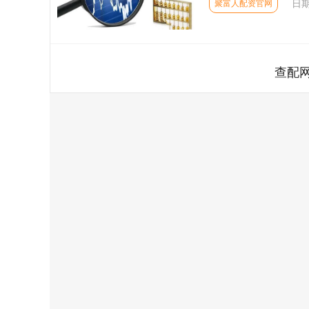
日期
聚富人配资官网
查配