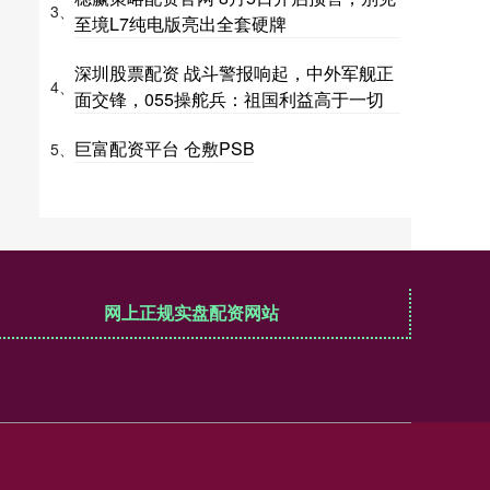
3、
至境L7纯电版亮出全套硬牌
深圳股票配资 战斗警报响起，中外军舰正
4、
面交锋，055操舵兵：祖国利益高于一切
巨富配资平台 仓敷PSB
5、
网上正规实盘配资网站