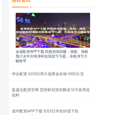
推荐资讯
金港配资APP下载 民航持续回暖：南航、海航
预计去年归母净利实现扭亏为盈，东航净亏大
幅收窄
华合配资 6月9日周大福黄金价格1005元/克
盈盛达配资官网 昆明鲜花饼的酥皮与可食用花
馅料
成华配资APP下载 8月5日华友转债下跌