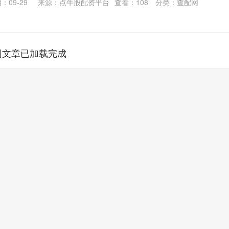
：09-29
来源：点牛股配资平台
查看：
108
分类：
查配网
网文章已加载完成