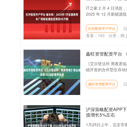
IT之家 2 月 4 
2025 年 12 月新
日
杠杆配资开户平台
查看：
163
分类：
网
鑫旺资管配资平台 
《艾尔登法环 黑夜君临
础开发的合作型生存动作
日
鑫旺资管配资平台
沪深策略配资APP
值增长5%左右
1月25日上午，北京