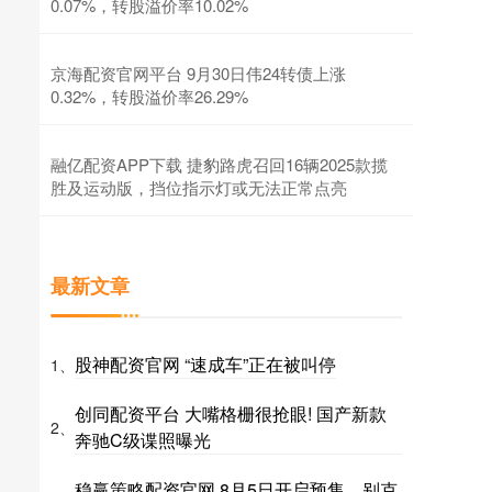
0.07%，转股溢价率10.02%
京海配资官网平台 9月30日伟24转债上涨
0.32%，转股溢价率26.29%
融亿配资APP下载 捷豹路虎召回16辆2025款揽
胜及运动版，挡位指示灯或无法正常点亮
最新文章
股神配资官网 “速成车”正在被叫停
1、
创同配资平台 大嘴格栅很抢眼! 国产新款
2、
奔驰C级谍照曝光
稳赢策略配资官网 8月5日开启预售，别克