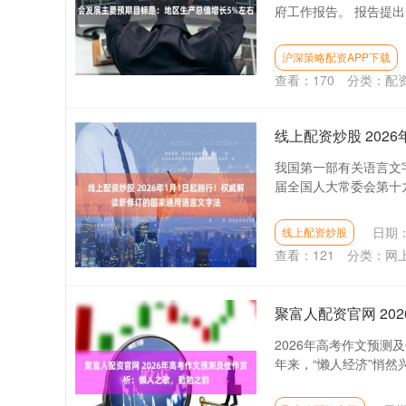
府工作报告。 报告提出
沪深策略配资APP下载
查看：
170
分类：
配
线上配资炒股 20
我国第一部有关语言文
届全国人大常委会第十九
日期：
线上配资炒股
查看：
121
分类：
网
聚富人配资官网 2
2026年高考作文预测
年来，“懒人经济”悄然