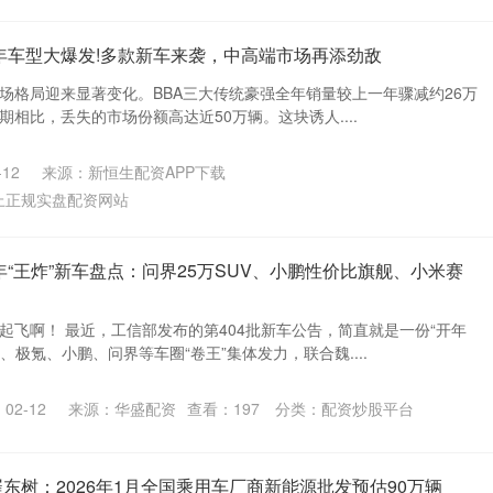
6年车型大爆发!多款新车来袭，中高端市场再添劲敌
市场格局迎来显著变化。BBA三大传统豪强全年销量较上一年骤减约26万
期相比，丢失的市场份额高达近50万辆。这块诱人....
12
来源：新恒生配资APP下载
上正规实盘配资网站
6年“王炸”新车盘点：问界25万SUV、小鹏性价比旗舰、小米赛
地起飞啊！ 最近，工信部发布的第404批新车公告，简直就是一份“开年
、极氪、小鹏、问界等车圈“卷王”集体发力，联合魏....
02-12
来源：华盛配资
查看：
197
分类：
配资炒股平台
东树：2026年1月全国乘用车厂商新能源批发预估90万辆