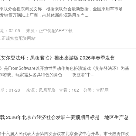
日消息，乘联分会崔东树发文称，根据乘联分会最新数据，全国乘用车市场
能源批发销量万辆以上厂商，占总体新能源乘用车当....
期：02-05
来源：正中优配APP下载
上正规实盘配资网站
《艾尔登法环：黑夜君临》推出桌游版 2026年春季发售
》是FromSoftware以开放世界动作角色扮演游戏《艾尔登法环》为基
游戏。玩家需从各具特色的角色——“夜渡者”中....
期：01-28
来源：凤凰配资
查看：
182
分类：
查配网
下载 2026年北京市经济社会发展主要预期目标是：地区生产总
市第十六届人民代表大会第四次会议在北京会议中心开幕。市长殷勇作政