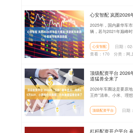
心安智配 岚图202
2025年，国内豪华车
辆，若与2021年巅峰时
日期：02-
心安智配
查看：
170
分类：
网
顶级配资平台 202
道猛兽全来了
2026年车圈这是要原
王炸”清单。小米、理想
日期：
顶级配资平台
杠杆配资开户平台 崔